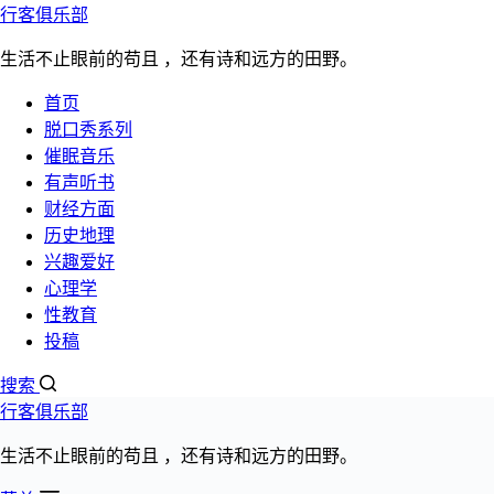
行客俱乐部
跳过内容
生活不止眼前的苟且 ，还有诗和远方的田野。
首页
脱口秀系列
催眠
听书
脱口秀
心理学
性教育
更多>>
催眠音乐
网站首页
有声听书
心理学
财经方面
学太多哲学:会不会看破红尘，像出家人
历史地理
兴趣爱好
一样四大皆空，然后对什么都失去兴趣？
心理学
性教育
投稿
发布日期：
搜索
2023年3月7日
行客俱乐部
阅读数量：5380次
文章分类：
生活不止眼前的苟且 ，还有诗和远方的田野。
心理学