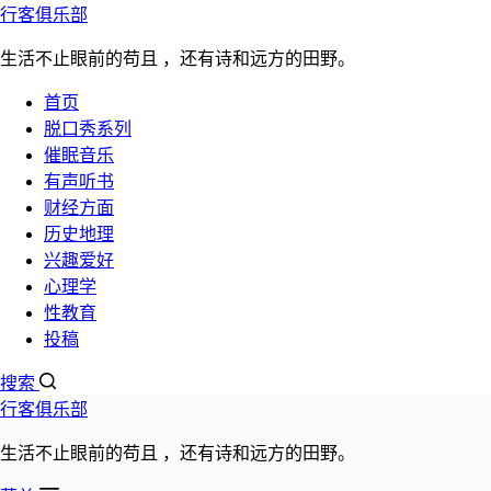
行客俱乐部
跳过内容
生活不止眼前的苟且 ，还有诗和远方的田野。
首页
脱口秀系列
催眠
听书
脱口秀
心理学
性教育
更多>>
催眠音乐
有声听书
老子《道德经》大意简说漫谈
财经方面
历史地理
兴趣爱好
文章分类：
心理学
心理学
,
有声听书
性教育
发布日期：
投稿
2022年11月23日
阅读数量：5570次
搜索
行客俱乐部
《道德经》有5100多字，是春秋时期老子所著的哲学作品，是
中国古代先秦诸子分家前的一部著作，是道家哲学思想的重要
生活不止眼前的苟且 ，还有诗和远方的田野。
来源。道德经分上下两篇，原文上篇《德经》、下篇《道