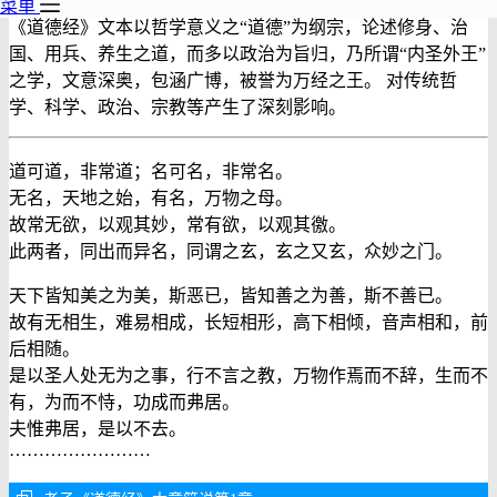
经》。
菜单
《道德经》文本以哲学意义之“道德”为纲宗，论述修身、治
国、用兵、养生之道，而多以政治为旨归，乃所谓“内圣外王”
之学，文意深奥，包涵广博，被誉为万经之王。 对传统哲
学、科学、政治、宗教等产生了深刻影响。
道可道，非常道；名可名，非常名。
无名，天地之始，有名，万物之母。
故常无欲，以观其妙，常有欲，以观其徼。
此两者，同出而异名，同谓之玄，玄之又玄，众妙之门。
天下皆知美之为美，斯恶已，皆知善之为善，斯不善已。
故有无相生，难易相成，长短相形，高下相倾，音声相和，前
后相随。
是以圣人处无为之事，行不言之教，万物作焉而不辞，生而不
有，为而不恃，功成而弗居。
夫惟弗居，是以不去。
……………………