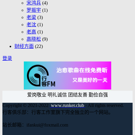
宋鸿兵
(4)
罗振宇
(1)
老梁
(3)
老沈
(1)
老高
(1)
高晓松
(9)
财经方面
(22)
登录
爱岗敬业 明礼诚信 团结友善 勤俭自强
Copyright © 2021-2022
www.runker.club
· All rights reserved.
行客俱乐部：行客工作室旗下完全独立的一个网站。
站长邮箱：ifankui@foxmail.com