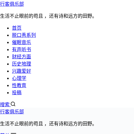
行客俱乐部
跳过内容
生活不止眼前的苟且 ，还有诗和远方的田野。
首页
脱口秀系列
催眠音乐
有声听书
财经方面
历史地理
老梁 《昔时贤文》视频版全集1080P高清
兴趣爱好
心理学
文章分类：
性教育
老梁
投稿
发布日期：
2022年6月19日
搜索
阅读数量：5788次
行客俱乐部
《昔时贤文》又名《增广贤文》，集结中国从古到今的各种格
生活不止眼前的苟且 ，还有诗和远方的田野。
未见任何书载，只知道清代同治年间儒生周希陶曾进行过重订