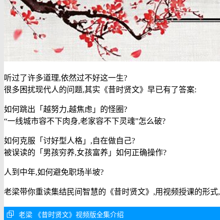
听过了许多道理,依然过不好这一生?
很多困扰现代人的问题,其实《昔时贤文》早已有了答案:
如何跳出「越努力,越焦虑」的怪圈?
“一线城市容不下肉身,老家容不下灵魂”怎么破?
如何克服「讨好型人格」,自在做自己?
被误读的「男孩穷养,女孩富养」如何正确操作?
人到中年,如何避免职场半坡?
老梁带你重读集结民间智慧的《昔时贤文》,用视频授课的形式
老梁 《昔时贤文》视频版全集介绍