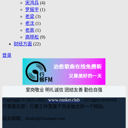
宋鸿兵
(4)
罗振宇
(1)
老梁
(3)
老沈
(1)
老高
(1)
高晓松
(9)
财经方面
(22)
登录
爱岗敬业 明礼诚信 团结友善 勤俭自强
Copyright © 2021-2022
www.runker.club
· All rights reserved.
行客俱乐部：行客工作室旗下完全独立的一个网站。
站长邮箱：ifankui@foxmail.com