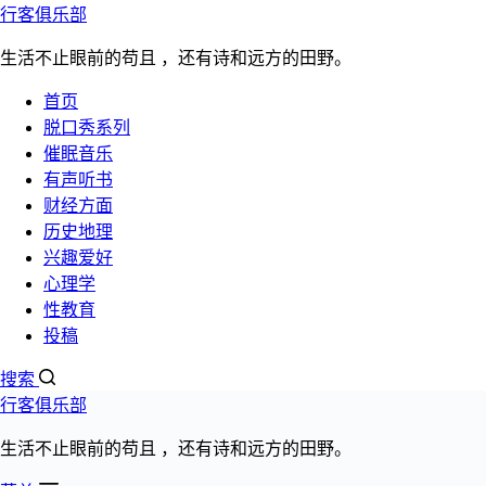
行客俱乐部
跳过内容
生活不止眼前的苟且 ，还有诗和远方的田野。
首页
脱口秀系列
催眠
听书
脱口秀
心理学
性教育
更多>>
催眠音乐
有声听书
弗洛伊德的人格结构学说：本我 自我 超
财经方面
历史地理
我
兴趣爱好
心理学
文章分类：
性教育
心理学
投稿
发布日期：
2023年4月3日
搜索
阅读数量：5384次
行客俱乐部
生活不止眼前的苟且 ，还有诗和远方的田野。