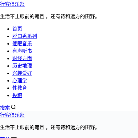
行客俱乐部
跳过内容
生活不止眼前的苟且 ，还有诗和远方的田野。
首页
脱口秀系列
催眠
听书
脱口秀
心理学
性教育
更多>>
催眠音乐
有声听书
宋鸿兵《潜流》1080P高清版下载
财经方面
历史地理
兴趣爱好
文章分类：
心理学
宋鸿兵
性教育
发布日期：
投稿
2022年6月10日
阅读数量：5384次
搜索
行客俱乐部
生活不止眼前的苟且 ，还有诗和远方的田野。