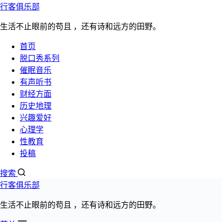
行客俱乐部
跳过内容
生活不止眼前的苟且 ，还有诗和远方的田野。
首页
脱口秀系列
催眠
听书
脱口秀
心理学
性教育
更多>>
催眠音乐
有声听书
女追男 隔层纱？
财经方面
历史地理
兴趣爱好
文章分类：
心理学
性教育
性教育
发布日期：
投稿
2023年12月27日
阅读数量：5721次
搜索
行客俱乐部
生活不止眼前的苟且 ，还有诗和远方的田野。