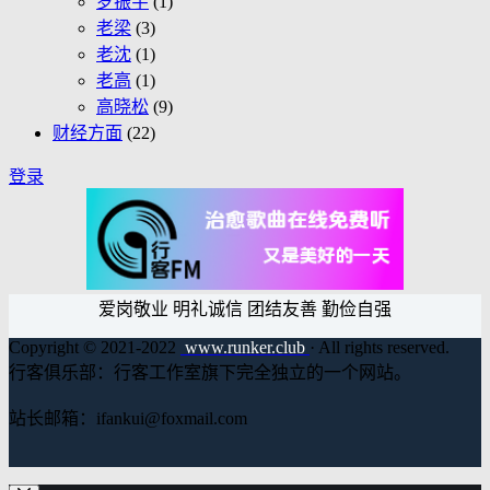
罗振宇
(1)
老梁
(3)
老沈
(1)
老高
(1)
高晓松
(9)
财经方面
(22)
登录
爱岗敬业 明礼诚信 团结友善 勤俭自强
Copyright © 2021-2022
www.runker.club
· All rights reserved.
行客俱乐部：行客工作室旗下完全独立的一个网站。
站长邮箱：ifankui@foxmail.com