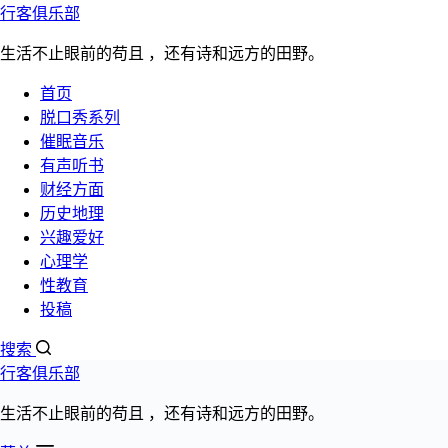
行客俱乐部
跳过内容
生活不止眼前的苟且 ，还有诗和远方的田野。
首页
脱口秀系列
催眠
听书
脱口秀
心理学
性教育
更多>>
催眠音乐
有声听书
精神内耗该怎么办
财经方面
历史地理
兴趣爱好
文章分类：
心理学
心理学
性教育
发布日期：
投稿
2023年5月1日
阅读数量：5452次
搜索
行客俱乐部
生活不止眼前的苟且 ，还有诗和远方的田野。