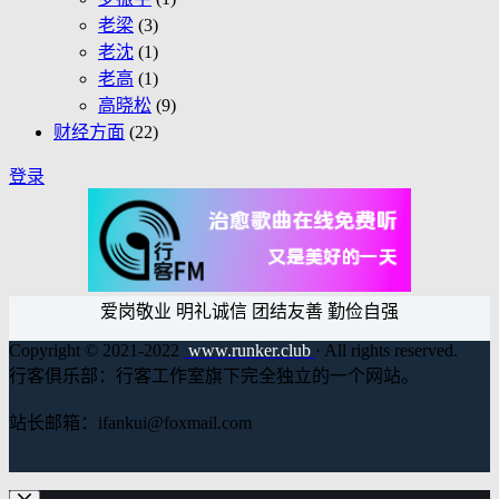
老梁
(3)
老沈
(1)
老高
(1)
高晓松
(9)
财经方面
(22)
登录
爱岗敬业 明礼诚信 团结友善 勤俭自强
Copyright © 2021-2022
www.runker.club
· All rights reserved.
行客俱乐部：行客工作室旗下完全独立的一个网站。
站长邮箱：ifankui@foxmail.com