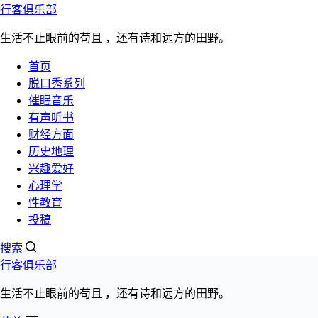
行客俱乐部
跳过内容
生活不止眼前的苟且 ，还有诗和远方的田野。
首页
脱口秀系列
催眠音乐
有声听书
财经方面
历史地理
宋鸿兵《鸿观》第二季1080P高清版下载
兴趣爱好
心理学
文章分类：
性教育
宋鸿兵
投稿
发布日期：
2021年12月23日
搜索
阅读数量：5461次
行客俱乐部
生活不止眼前的苟且 ，还有诗和远方的田野。