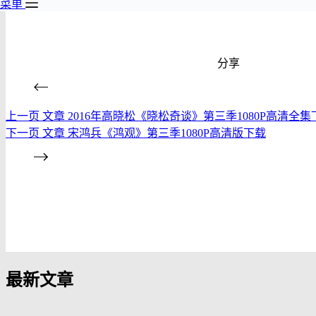
菜单
分享
上一页
文章
2016年高晓松《晓松奇谈》第三季1080P高清全集
下一页
文章
宋鸿兵《鸿观》第三季1080P高清版下载
发布评论
最新文章