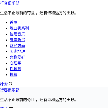
行客俱乐部
跳过内容
生活不止眼前的苟且 ，还有诗和远方的田野。
首页
脱口秀系列
催眠
听书
脱口秀
心理学
性教育
更多>>
催眠音乐
网站首页
有声听书
2月 2023
财经方面
美元为什么又叫美金：金本位和石油美元
历史地理
兴趣爱好
挂钩体系的建立
心理学
性教育
投稿
发布日期：
搜索
2023年2月11日
行客俱乐部
阅读数量：5638次
文章分类：
生活不止眼前的苟且 ，还有诗和远方的田野。
财经方面